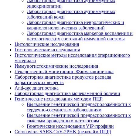
Лабораторная диагностика аутоиммунных
эндокринопатии
Лабораторная диагностика аутоиммунных
заболеваний кожи
Лабораторная диагностика неврологических и
кардиологиологических заболеваний
Лабораторная диагностика маркеров воспаления и
патологических состояний иммунной системы
Цитологические исследования
Гистологические исследования
Гистологические методы исследования операционного
материала
Иммуногистохимические исследования
Лекарственный мониторинг. Фармакокинетика
Лабораторная диагностика продуктов распада
наркотических веществ
Anti-age диагностика
Лабораторная диагностика мочекаменной болезни
Генетические исследования методом ПЦР
Выявление генетической предрасположенности к
сердечно-сосудистым заболеваниям
Выявление генетической предрасположенности к
тяжелым врожденным патологиям
Генетические исследования VIP-профили
Coronavirus SARS-CoV-2PHK (реалтайм ПЦР)