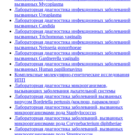
вызванных Муcoplasma
Лабораторная диагностика инфекционных заболеваний
вызванных Ureaplasma
Лабораторная диагностика инфекционных заболеваний
вызванных Candida
Лабораторная диагностика инфекционных заболеваний
вызванных Trichomonas vaginalis
Лабораторная диагностика инфекционных заболеваний
вызванных Neisseria gonorrhoeae
Лабораторная диагностика инфекционных заболеваний
вызванных Gardnerella vaginalis
Лабораторная диагностика инфекционных заболеваний
вызванных Human papillomavirus
Комплексные молекулярно-генетические исследования
ИПП
Лабораторная диагностика микрорганизмов,
вызывающих заболевания дыхательной системы
Лабораторная диагностика заболеваний вызванных
вирусом Bordetella pertussis (коклюш, паракоклюш)
Лабораторная диагностика заболеваний, вызванных
микроорганизмами рода Staphylococcus
Лабораторная диагностика заболеваний, вызванных
микроорганизмами рода Corynebacterium diphtheriae
Лабораторная диагностика заболеваний, вызванных
микроорганизмами рода Streptococcus