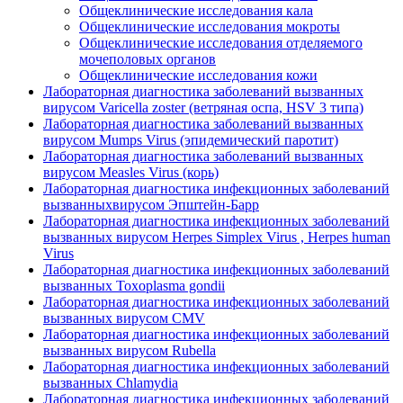
Общеклинические исследования кала
Общеклинические исследования мокроты
Общеклинические исследования отделяемого
мочеполовых органов
Общеклинические исследования кожи
Лабораторная диагностика заболеваний вызванных
вирусом Varicella zoster (ветряная оспа, HSV 3 типа)
Лабораторная диагностика заболеваний вызванных
вирусом Mumps Virus (эпидемический паротит)
Лабораторная диагностика заболеваний вызванных
вирусом Measles Virus (корь)
Лабораторная диагностика инфекционных заболеваний
вызванныхвирусом Эпштейн-Барр
Лабораторная диагностика инфекционных заболеваний
вызванных вирусом Herpes Simplex Virus , Herpes human
Virus
Лабораторная диагностика инфекционных заболеваний
вызванных Toxoplasmа gondii
Лабораторная диагностика инфекционных заболеваний
вызванных вирусом CMV
Лабораторная диагностика инфекционных заболеваний
вызванных вирусом Rubella
Лабораторная диагностика инфекционных заболеваний
вызванных Chlamydia
Лабораторная диагностика инфекционных заболеваний