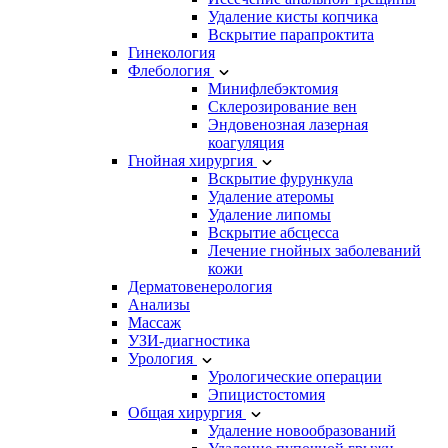
Удаление кисты копчика
Вскрытие парапроктита
Гинекология
Флебология
Минифлебэктомия
Склерозирование вен
Эндовенозная лазерная
коагуляция
Гнойная хирургия
Вскрытие фурункула
Удаление атеромы
Удаление липомы
Вскрытие абсцесса
Лечение гнойных заболеваний
кожи
Дерматовенерология
Анализы
Массаж
УЗИ-диагностика
Урология
Урологические операции
Эпицистостомия
Общая хирургия
Удаление новообразований