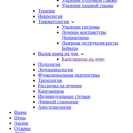
Удаление пупочной грыжи
Удаление паховой грыжи
Терапия
Неврология
Травматология
Удаление гигромы
Лечение контрактуры
Дюпюитрена
Лазерная деструкция кисты
Бейкера
Вызов врача на дом
Капельницы на дому
Подология
Эндокринология
Функциональная диагностика
Трихология
Рассрочка на лечение
Капельницы
Индивидуальные стельки
Дневной стационар
Анестезиология
Врачи
Цены
Акции
Отзывы