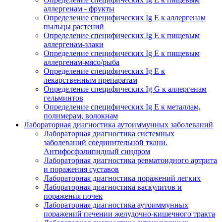
аллергенам - фрукты
Определение специфических Ig E к аллергенам
пыльцы растений
Определение специфических Ig E к пищевым
аллергенам-злаки
Определение специфических Ig E к пищевым
аллергенам-мясо/рыба
Определение специфических Ig E к
лекарственным препаратам
Определение специфических Ig G к аллергенам
гельминтов
Определение специфических Ig E к металлам,
полимерам, волокнам
Лабораторная диагностика аутоиммунных заболеваний
Лабораторная диагностика системных
заболеваний соединительной ткани.
Антифосфолипидный синдром
Лабораторная диагностика ревматоидного артрита
и поражения суставов
Лабораторная диагностика поражений легких
Лабораторная диагностика васкулитов и
поражения почек
Лабораторная диагностика аутоиммунных
поражений печении желудочно-кишечного тракта