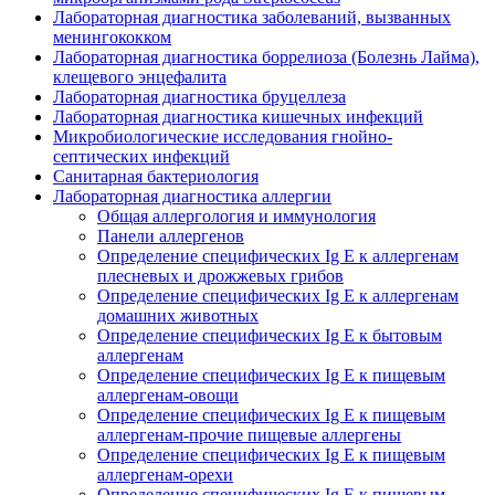
Лабораторная диагностика заболеваний, вызванных
менингококком
Лабораторная диагностика боррелиоза (Болезнь Лайма),
клещевого энцефалита
Лабораторная диагностика бруцеллеза
Лабораторная диагностика кишечных инфекций
Микробиологические исследования гнойно-
септических инфекций
Санитарная бактериология
Лабораторная диагностика аллергии
Общая аллергология и иммунология
Панели аллергенов
Определение специфических Ig E к аллергенам
плесневых и дрожжевых грибов
Определение специфических Ig E к аллергенам
домашних животных
Определение специфических Ig E к бытовым
аллергенам
Определение специфических Ig E к пищевым
аллергенам-овощи
Определение специфических Ig E к пищевым
аллергенам-прочие пищевые аллергены
Определение специфических Ig E к пищевым
аллергенам-орехи
Определение специфических Ig E к пищевым