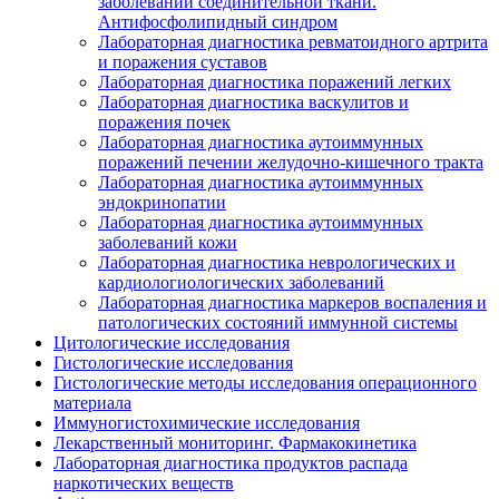
заболеваний соединительной ткани.
Антифосфолипидный синдром
Лабораторная диагностика ревматоидного артрита
и поражения суставов
Лабораторная диагностика поражений легких
Лабораторная диагностика васкулитов и
поражения почек
Лабораторная диагностика аутоиммунных
поражений печении желудочно-кишечного тракта
Лабораторная диагностика аутоиммунных
эндокринопатии
Лабораторная диагностика аутоиммунных
заболеваний кожи
Лабораторная диагностика неврологических и
кардиологиологических заболеваний
Лабораторная диагностика маркеров воспаления и
патологических состояний иммунной системы
Цитологические исследования
Гистологические исследования
Гистологические методы исследования операционного
материала
Иммуногистохимические исследования
Лекарственный мониторинг. Фармакокинетика
Лабораторная диагностика продуктов распада
наркотических веществ