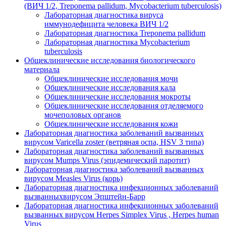
(ВИЧ 1/2, Treponema pallidum, Mycobacterium tuberculosis)
Лабораторная диагностика вируса
иммунодефицита человека ВИЧ 1/2
Лабораторная диагностика Treponema pallidum
Лабораторная диагностика Mycobacterium
tuberculosis
Общеклинические исследования биологического
материала
Общеклинические исследования мочи
Общеклинические исследования кала
Общеклинические исследования мокроты
Общеклинические исследования отделяемого
мочеполовых органов
Общеклинические исследования кожи
Лабораторная диагностика заболеваний вызванных
вирусом Varicella zoster (ветряная оспа, HSV 3 типа)
Лабораторная диагностика заболеваний вызванных
вирусом Mumps Virus (эпидемический паротит)
Лабораторная диагностика заболеваний вызванных
вирусом Measles Virus (корь)
Лабораторная диагностика инфекционных заболеваний
вызванныхвирусом Эпштейн-Барр
Лабораторная диагностика инфекционных заболеваний
вызванных вирусом Herpes Simplex Virus , Herpes human
Virus