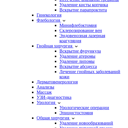
Удаление кисты копчика
Вскрытие парапроктита
Гинекология
Флебология
Минифлебэктомия
Склерозирование вен
Эндовенозная лазерная
коагуляция
Гнойная хирургия
Вскрытие фурункула
Удаление атеромы
Удаление липомы
Вскрытие абсцесса
Лечение гнойных заболеваний
кожи
Дерматовенерология
Анализы
Массаж
УЗИ-диагностика
Урология
Урологические операции
Эпицистостомия
Общая хирургия
Удаление новообразований