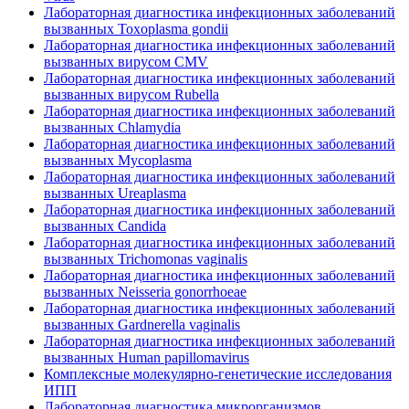
Лабораторная диагностика инфекционных заболеваний
вызванных Toxoplasmа gondii
Лабораторная диагностика инфекционных заболеваний
вызванных вирусом CMV
Лабораторная диагностика инфекционных заболеваний
вызванных вирусом Rubella
Лабораторная диагностика инфекционных заболеваний
вызванных Chlamydia
Лабораторная диагностика инфекционных заболеваний
вызванных Муcoplasma
Лабораторная диагностика инфекционных заболеваний
вызванных Ureaplasma
Лабораторная диагностика инфекционных заболеваний
вызванных Candida
Лабораторная диагностика инфекционных заболеваний
вызванных Trichomonas vaginalis
Лабораторная диагностика инфекционных заболеваний
вызванных Neisseria gonorrhoeae
Лабораторная диагностика инфекционных заболеваний
вызванных Gardnerella vaginalis
Лабораторная диагностика инфекционных заболеваний
вызванных Human papillomavirus
Комплексные молекулярно-генетические исследования
ИПП
Лабораторная диагностика микрорганизмов,