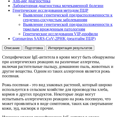
Anti-age диагностика
Лабораторная диагностика мочекаменной болезни
Генетические исследования методом ПЦР
Выявление генетической предрасположенности к
сердечно-сосудистым заболеваниям
Выявление генетической предрасположенности к
тяжелым врожденным патологиям
Генетические исследования VIP-профили
Coronavirus SARS-CoV-2PHK (реалтайм ПЦР)
Описание
Подготовка
Интерпретация результатов
Специфические IgE-антитела в крови могут быть обнаружены
при аллергических реакциях на различные аллергены,
включая растительные пыльцу, домашнюю пыль, животных и
другие вещества. Одним из таких аллергенов является рожь
посевная.
Рожь посевная - это вид злаковых растений, который широко
используется в сельском хозяйстве для производства хлеба,
кормов и других продуктов. Некоторые люди могут
испытывать аллергическую реакцию на рожь посевную, что
может проявляться в виде симптомов, таких как свертывание
кожи, зуд, насморк и прочие.