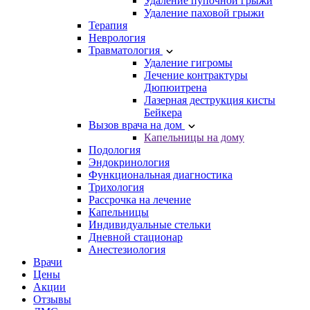
Удаление пупочной грыжи
Удаление паховой грыжи
Терапия
Неврология
Травматология
Удаление гигромы
Лечение контрактуры
Дюпюитрена
Лазерная деструкция кисты
Бейкера
Вызов врача на дом
Капельницы на дому
Подология
Эндокринология
Функциональная диагностика
Трихология
Рассрочка на лечение
Капельницы
Индивидуальные стельки
Дневной стационар
Анестезиология
Врачи
Цены
Акции
Отзывы