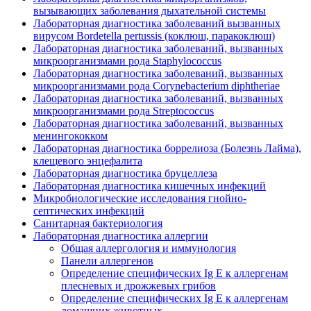
вызывающих заболевания дыхательной системы
Лабораторная диагностика заболеваний вызванных
вирусом Bordetella pertussis (коклюш, паракоклюш)
Лабораторная диагностика заболеваний, вызванных
микроорганизмами рода Staphylococcus
Лабораторная диагностика заболеваний, вызванных
микроорганизмами рода Corynebacterium diphtheriae
Лабораторная диагностика заболеваний, вызванных
микроорганизмами рода Streptococcus
Лабораторная диагностика заболеваний, вызванных
менингококком
Лабораторная диагностика боррелиоза (Болезнь Лайма),
клещевого энцефалита
Лабораторная диагностика бруцеллеза
Лабораторная диагностика кишечных инфекций
Микробиологические исследования гнойно-
септических инфекций
Санитарная бактериология
Лабораторная диагностика аллергии
Общая аллергология и иммунология
Панели аллергенов
Определение специфических Ig E к аллергенам
плесневых и дрожжевых грибов
Определение специфических Ig E к аллергенам
домашних животных