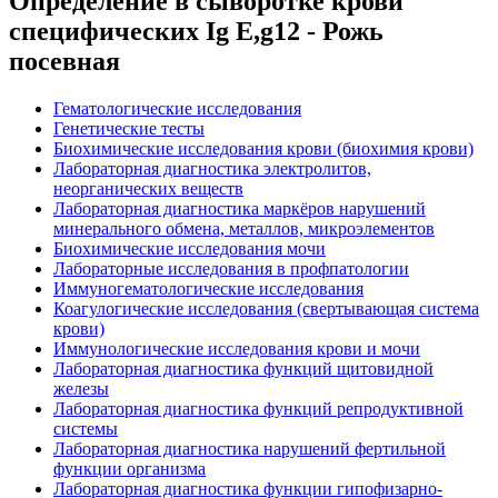
Определение в сыворотке крови
специфических Ig E,g12 - Рожь
посевная
Гематологические исследования
Генетические тесты
Биохимические исследования крови (биохимия крови)
Лабораторная диагностика электролитов,
неорганических веществ
Лабораторная диагностика маркёров нарушений
минерального обмена, металлов, микроэлементов
Биохимические исследования мочи
Лабораторные исследования в профпатологии
Иммуногематологические исследования
Коагулогические исследования (свертывающая система
крови)
Иммунологические исследования крови и мочи
Лабораторная диагностика функций щитовидной
железы
Лабораторная диагностика функций репродуктивной
системы
Лабораторная диагностика нарушений фертильной
функции организма
Лабораторная диагностика функции гипофизарно-