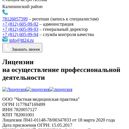
Калининский район
78126057599
–
ресепшн (запись к специалистам)
+7 (812) 605-99-92
– администрация
+7 (812) 605-99-93
–
генеральный директор
+7 (812) 605-99-94
–
служба контроля качества
info@ttl24.ru
Заказать звонок
Лицензии
на осуществление профессиональной
деятельности
ООО "Частная медицинская практика"
ОГРН 1177847169499
ИНН 7820057127
КПП 782001001
Лицензия Л041-01148-78/00347833 от 18 марта 2020 года
Дата присвоения ОГРН: 15.05.2017