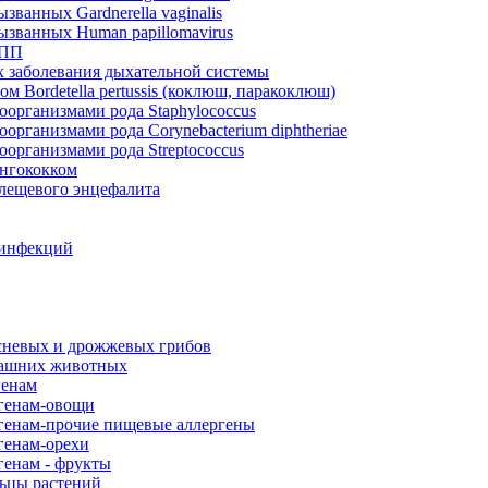
ванных Gardnerella vaginalis
званных Human papillomavirus
ИПП
 заболевания дыхательной системы
 Bordetella pertussis (коклюш, паракоклюш)
оорганизмами рода Staphylococcus
организмами рода Corynebacterium diphtheriae
организмами рода Streptococcus
ингококком
клещевого энцефалита
 инфекций
есневых и дрожжевых грибов
машних животных
генам
ргенам-овощи
генам-прочие пищевые аллергены
генам-орехи
генам - фрукты
льцы растений