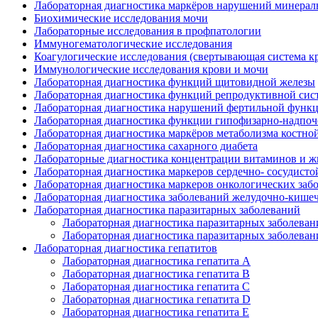
Лабораторная диагностика маркёров нарушений минераль
Биохимические исследования мочи
Лабораторные исследования в профпатологии
Иммуногематологические исследования
Коагулогические исследования (свертывающая система к
Иммунологические исследования крови и мочи
Лабораторная диагностика функций щитовидной железы
Лабораторная диагностика функций репродуктивной сис
Лабораторная диагностика нарушений фертильной функц
Лабораторная диагностика функции гипофизарно-надпо
Лабораторная диагностика маркёров метаболизма костной
Лабораторная диагностика сахарного диабета
Лабораторные диагностика концентрации витаминов и ж
Лабораторная диагностика маркеров сердечно- сосудисто
Лабораторная диагностика маркеров онкологических заб
Лабораторная диагностика заболеваний желудочно-кишеч
Лабораторная диагностика паразитарных заболеваний
Лабораторная диагностика паразитарных заболеван
Лабораторная диагностика паразитарных заболеван
Лабораторная диагностика гепатитов
Лабораторная диагностика гепатита А
Лабораторная диагностика гепатита В
Лабораторная диагностика гепатита С
Лабораторная диагностика гепатита D
Лабораторная диагностика гепатита E