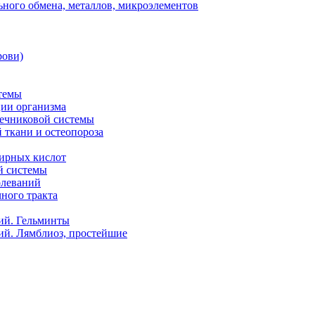
ного обмена, металлов, микроэлементов
рови)
темы
ии организма
чечниковой системы
 ткани и остеопороза
ирных кислот
й системы
олеваний
ного тракта
ий. Гельминты
ий. Лямблиоз, простейшие