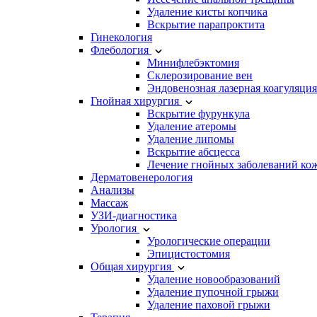
Удаление кисты копчика
Вскрытие парапроктита
Гинекология
Флебология
Минифлебэктомия
Склерозирование вен
Эндовенозная лазерная коагуляция
Гнойная хирургия
Вскрытие фурункула
Удаление атеромы
Удаление липомы
Вскрытие абсцесса
Лечение гнойных заболеваний ко
Дерматовенерология
Анализы
Массаж
УЗИ-диагностика
Урология
Урологические операции
Эпицистостомия
Общая хирургия
Удаление новообразований
Удаление пупочной грыжи
Удаление паховой грыжи