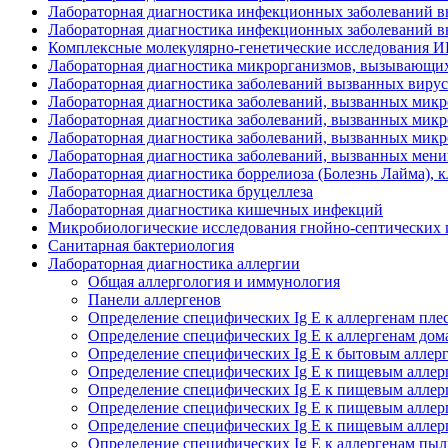
Лабораторная диагностика инфекционных заболеваний выз
Лабораторная диагностика инфекционных заболеваний вы
Комплексные молекулярно-генетические исследования 
Лабораторная диагностика микрорганизмов, вызывающих
Лабораторная диагностика заболеваний вызванных вирусом
Лабораторная диагностика заболеваний, вызванных микр
Лабораторная диагностика заболеваний, вызванных микро
Лабораторная диагностика заболеваний, вызванных микро
Лабораторная диагностика заболеваний, вызванных мен
Лабораторная диагностика боррелиоза (Болезнь Лайма), 
Лабораторная диагностика бруцеллеза
Лабораторная диагностика кишечных инфекций
Микробиологические исследования гнойно-септических
Санитарная бактериология
Лабораторная диагностика аллергии
Общая аллергология и иммунология
Панели аллергенов
Определение специфических Ig E к аллергенам пл
Определение специфических Ig E к аллергенам до
Определение специфических Ig E к бытовым аллер
Определение специфических Ig E к пищевым алле
Определение специфических Ig E к пищевым аллер
Определение специфических Ig E к пищевым аллер
Определение специфических Ig E к пищевым аллер
Определение специфических Ig E к аллергенам пы