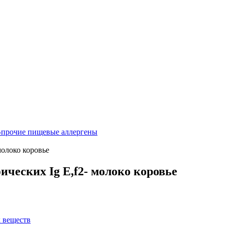
-прочие пищевые аллергены
молоко коровье
ческих Ig E,f2- молоко коровье
х веществ