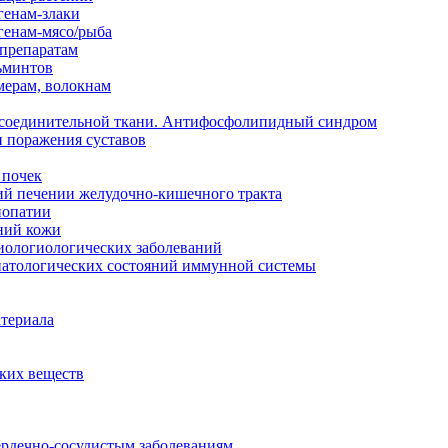
генам-злаки
генам-мясо/рыба
 препаратам
ьминтов
мерам, волокнам
й соединительной ткани. Антифосфолипидный синдром
и поражения суставов
 почек
ий печении желудочно-кишечного тракта
нопатии
ний кожи
иологиологических заболеваний
 патологических состояний иммунной системы
атериала
ских веществ
ердечно-сосудистым заболеваниям