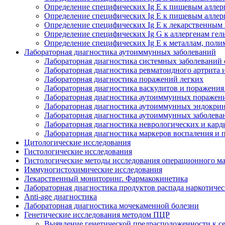
Определение специфических Ig E к пищевым аллер
Определение специфических Ig E к пищевым аллер
Определение специфических Ig E к лекарственным
Определение специфических Ig G к аллергенам гел
Определение специфических Ig E к металлам, поли
Лабораторная диагностика аутоиммунных заболеваний
Лабораторная диагностика системных заболевани
Лабораторная диагностика ревматоидного артрита 
Лабораторная диагностика поражений легких
Лабораторная диагностика васкулитов и поражения
Лабораторная диагностика аутоиммунных поражен
Лабораторная диагностика аутоиммунных эндокри
Лабораторная диагностика аутоиммунных заболева
Лабораторная диагностика неврологических и кард
Лабораторная диагностика маркеров воспаления и
Цитологические исследования
Гистологические исследования
Гистологические методы исследования операционного м
Иммуногистохимические исследования
Лекарственный мониторинг. Фармакокинетика
Лабораторная диагностика продуктов распада наркотиче
Anti-age диагностика
Лабораторная диагностика мочекаменной болезни
Генетические исследования методом ПЦР
Выявление генетической предрасположенности к с