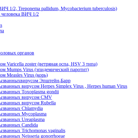
 1/2, Treponema pallidum, Mycobacterium tuberculosis)
 человека ВИЧ 1/2
s
ла
половых органов
Varicella zoster (ветряная оспа, HSV 3 типа)
ом Mumps Virus (эпидемический паротит)
 Measles Virus (корь)
вызванныхвирусом Эпштейн-Барр
ванных вирусом Herpes Simplex Virus , Herpes human Virus
званных Toxoplasmа gondii
 вызванных вирусом CMV
ызванных вирусом Rubella
ызванных Chlamydia
вызванных Муcoplasma
ызванных Ureaplasma
ызванных Candida
званных Trichomonas vaginalis
ванных Neisseria gonorrhoeae