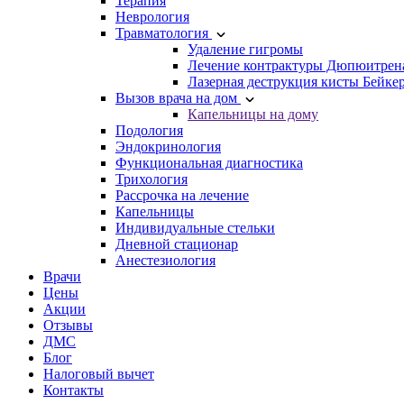
Терапия
Неврология
Травматология
Удаление гигромы
Лечение контрактуры Дюпюитрен
Лазерная деструкция кисты Бейке
Вызов врача на дом
Капельницы на дому
Подология
Эндокринология
Функциональная диагностика
Трихология
Рассрочка на лечение
Капельницы
Индивидуальные стельки
Дневной стационар
Анестезиология
Врачи
Цены
Акции
Отзывы
ДМС
Блог
Налоговый вычет
Контакты