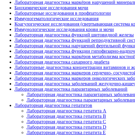
Лабораторная диагностика маркёров нарушений минераль
Биохимические исследования мочи
Лабораторные исследования в профпатологии
Иммуногематологические исследования
Коагулогические исследования (свертывающая система к
Иммунологические исследования крови и мочи
Лабораторная диагностика функций щитовидной железы
Лабораторная диагностика функций репродуктивной сис
Лабораторная диагностика нарушений фертильной функц
Лабораторная диагностика функции гипофизарно-надпо
Лабораторная диагностика маркёров метаболизма костной
Лабораторная диагностика сахарного диабета
Лабораторные диагностика концентрации витаминов и ж
Лабораторная диагностика маркеров сердечно- сосудисто
Лабораторная диагностика маркеров онкологических заб
Лабораторная диагностика заболеваний желудочно-кишеч
Лабораторная диагностика паразитарных заболеваний
Лабораторная диагностика паразитарных заболеван
Лабораторная диагностика паразитарных заболеван
Лабораторная диагностика гепатитов
Лабораторная диагностика гепатита А
Лабораторная диагностика гепатита В
Лабораторная диагностика гепатита С
Лабораторная диагностика гепатита D
Лабораторная диагностика гепатита E