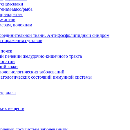
генам-злаки
генам-мясо/рыба
 препаратам
ьминтов
мерам, волокнам
й соединительной ткани. Антифосфолипидный синдром
и поражения суставов
 почек
ий печении желудочно-кишечного тракта
нопатии
ний кожи
иологиологических заболеваний
 патологических состояний иммунной системы
атериала
ских веществ
ердечно-сосудистым заболеваниям