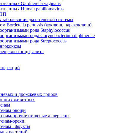
ванных Gardnerella vaginalis
званных Human papillomavirus
ИПП
 заболевания дыхательной системы
 Bordetella pertussis (коклюш, паракоклюш)
оорганизмами рода Staphylococcus
организмами рода Corynebacterium diphtheriae
организмами рода Streptococcus
ингококком
клещевого энцефалита
 инфекций
есневых и дрожжевых грибов
машних животных
генам
ргенам-овощи
генам-прочие пищевые аллергены
генам-орехи
генам - фрукты
льцы растений