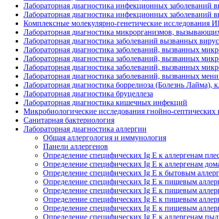
Лабораторная диагностика инфекционных заболеваний выз
Лабораторная диагностика инфекционных заболеваний вы
Комплексные молекулярно-генетические исследования 
Лабораторная диагностика микрорганизмов, вызывающих
Лабораторная диагностика заболеваний вызванных вирусом
Лабораторная диагностика заболеваний, вызванных микр
Лабораторная диагностика заболеваний, вызванных микро
Лабораторная диагностика заболеваний, вызванных микро
Лабораторная диагностика заболеваний, вызванных мен
Лабораторная диагностика боррелиоза (Болезнь Лайма), 
Лабораторная диагностика бруцеллеза
Лабораторная диагностика кишечных инфекций
Микробиологические исследования гнойно-септических
Санитарная бактериология
Лабораторная диагностика аллергии
Общая аллергология и иммунология
Панели аллергенов
Определение специфических Ig E к аллергенам пл
Определение специфических Ig E к аллергенам до
Определение специфических Ig E к бытовым аллер
Определение специфических Ig E к пищевым алле
Определение специфических Ig E к пищевым аллер
Определение специфических Ig E к пищевым аллер
Определение специфических Ig E к пищевым аллер
Определение специфических Ig E к аллергенам пы