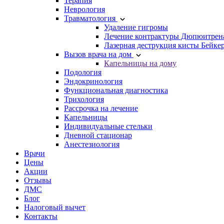
Терапия
Неврология
Травматология
Удаление гигромы
Лечение контрактуры Дюпюитрен
Лазерная деструкция кисты Бейке
Вызов врача на дом
Капельницы на дому
Подология
Эндокринология
Функциональная диагностика
Трихология
Рассрочка на лечение
Капельницы
Индивидуальные стельки
Дневной стационар
Анестезиология
Врачи
Цены
Акции
Отзывы
ДМС
Блог
Налоговый вычет
Контакты