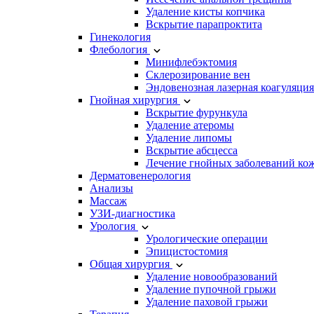
Удаление кисты копчика
Вскрытие парапроктита
Гинекология
Флебология
Минифлебэктомия
Склерозирование вен
Эндовенозная лазерная коагуляция
Гнойная хирургия
Вскрытие фурункула
Удаление атеромы
Удаление липомы
Вскрытие абсцесса
Лечение гнойных заболеваний ко
Дерматовенерология
Анализы
Массаж
УЗИ-диагностика
Урология
Урологические операции
Эпицистостомия
Общая хирургия
Удаление новообразований
Удаление пупочной грыжи
Удаление паховой грыжи