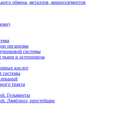
ного обмена, металлов, микроэлементов
рови)
темы
ии организма
чечниковой системы
 ткани и остеопороза
ирных кислот
й системы
олеваний
ного тракта
ий. Гельминты
ий. Лямблиоз, простейшие