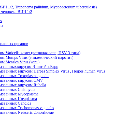
 1/2, Treponema pallidum, Mycobacterium tuberculosis)
 человека ВИЧ 1/2
s
ла
половых органов
Varicella zoster (ветряная оспа, HSV 3 типа)
ом Mumps Virus (эпидемический паротит)
 Measles Virus (корь)
вызванныхвирусом Эпштейн-Барр
ванных вирусом Herpes Simplex Virus , Herpes human Virus
званных Toxoplasmа gondii
 вызванных вирусом CMV
ызванных вирусом Rubella
ызванных Chlamydia
вызванных Муcoplasma
ызванных Ureaplasma
ызванных Candida
званных Trichomonas vaginalis
ванных Neisseria gonorrhoeae