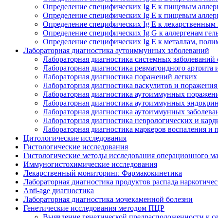
Определение специфических Ig E к пищевым аллер
Определение специфических Ig E к пищевым аллер
Определение специфических Ig E к лекарственным
Определение специфических Ig G к аллергенам гел
Определение специфических Ig E к металлам, поли
Лабораторная диагностика аутоиммунных заболеваний
Лабораторная диагностика системных заболевани
Лабораторная диагностика ревматоидного артрита 
Лабораторная диагностика поражений легких
Лабораторная диагностика васкулитов и поражения
Лабораторная диагностика аутоиммунных поражен
Лабораторная диагностика аутоиммунных эндокри
Лабораторная диагностика аутоиммунных заболева
Лабораторная диагностика неврологических и кард
Лабораторная диагностика маркеров воспаления и
Цитологические исследования
Гистологические исследования
Гистологические методы исследования операционного м
Иммуногистохимические исследования
Лекарственный мониторинг. Фармакокинетика
Лабораторная диагностика продуктов распада наркотиче
Anti-age диагностика
Лабораторная диагностика мочекаменной болезни
Генетические исследования методом ПЦР
Выявление генетической предрасположенности к с