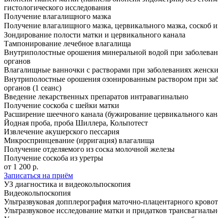
гистологического исследования
Получение влагалищного мазка
Получение влагалищного мазка, цервикального мазка, соскоб и
Зондирование полости матки и цервикального канала
Тампонирование лечебное влагалища
Внутриполостные орошения минеральной водой при заболева
органов
Влагалищные ванночки с растворами при заболеваниях женск
Внутриполостные орошения озонированным раствором при за
органов (1 сеанс)
Введение лекарственных препаратов интравагинально
Получение соскоба с шейки матки
Расширение шеечного канала (бужирование цервикального кан
Йодная проба, проба Шиллера, Кольпотест
Извлечение акушерского пессария
Микроспринцевание (ирригация) влагалища
Получение отделяемого из соска молочной железы
Получение соскоба из уретры
от 1 200 р.
Записаться на приём
УЗ диагностика и видеокольпоскопия
Видеокольпоскопия
Ультразвуковая допплерография маточно-плацентарного крово
Ультразвуковое исследование матки и придатков трансвагиальн