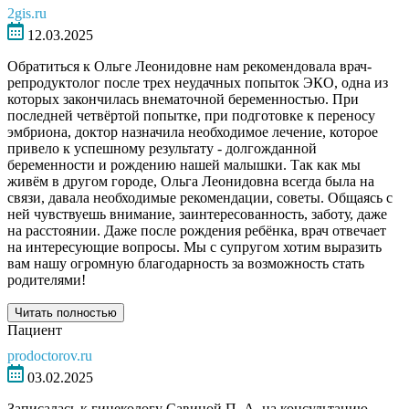
2gis.ru
12.03.2025
Обратиться к Ольге Леонидовне нам рекомендовала врач-
репродуктолог после трех неудачных попыток ЭКО, одна из
которых закончилась внематочной беременностью. При
последней четвёртой попытке, при подготовке к переносу
эмбриона, доктор назначила необходимое лечение, которое
привело к успешному результату - долгожданной
беременности и рождению нашей малышки. Так как мы
живём в другом городе, Ольга Леонидовна всегда была на
связи, давала необходимые рекомендации, советы. Общаясь с
ней чувствуешь внимание, заинтересованность, заботу, даже
на расстоянии. Даже после рождения ребёнка, врач отвечает
на интересующие вопросы. Мы с супругом хотим выразить
вам нашу огромную благодарность за возможность стать
родителями!
Читать полностью
Пациент
prodoctorov.ru
03.02.2025
Записалась к гинекологу Савиной П. А. на консультацию