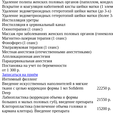
Удаление полипа женских половых органов (папиллом, кондилл
Вскрытие и коагуляция наботиевой кисты шейки матки (1 элем
Удаление зндометриоидных гетеротопий шейки матки (до 3-х)
Удаление зндометриоидных гетеротопий шейки матки (более 3-
Инстилляция уретры
Инстилляция в цервикальный канал
Озонотерапия (1 сеанс)
Массаж при заболеваниях женских половых органов (гинеколог
Магнитно-лазерная терапия (1 сеанс)
Фонофорез (1 сеанс)
Ультразвуковая терапия (1 сеанс)
Местная анестезия (отечественными анестетиками)
Аппликационная анестезия
Парацервикальная анестезия
Постановка на учет по беременности
от 1 300 р.
Записаться на приём
Интимный филлинг
Введение искусственных наполнителей в мягкие
ткани с целью коррекции формы 1 мл Sofiderm
22250 р.
Deep
Лабиопластика (коррекция объема и формы
21550 р.
больших и малых половых губ), введение препарата
Клиторопластика (увеличение объема головки и
15200 р.
кармана клитора). Введение препарата