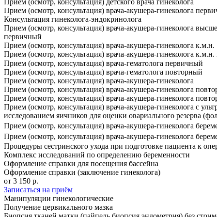
Прием (осмотр, консультация) детского врача гинеколога
Прием (осмотр, консультация) врача-акушера-гинеколога перв
Консультация гинеколога-эндокринолога
Прием (осмотр, консультация) врача-акушера-гинеколога выс
первичный
Прием (осмотр, консультация) врача-акушера-гинеколога к.м.н.
Прием (осмотр, консультация) врача-акушера-гинеколога к.м.н
Прием (осмотр, консультация) врача-гематолога первичный
Прием (осмотр, консультация) врача-гематолога повторный
Прием (осмотр, консультация) врача-акушера-гинеколога
Прием (осмотр, консультация) врача-акушера-гинеколога повт
Прием (осмотр, консультация) врача-акушера-гинеколога повт
Прием (осмотр, консультация) врача-акушера-гинеколога с уль
исследованием яичников для оценки овариального резерва (фо
Прием (осмотр, консультация) врача-акушера-гинеколога бере
Прием (осмотр, консультация) врача-акушера-гинеколога бере
Процедуры сестринского ухода при подготовке пациента к опе
Комплекс исследований по определению беременности
Оформление справки для посещения бассейна
Оформление справки (заключение гинеколога)
от 3 150 р.
Записаться на приём
Манипуляции гинекологические
Получение цервикального мазка
Биопсия тканей матки (пайпель биопсия эндометрия) без стоим