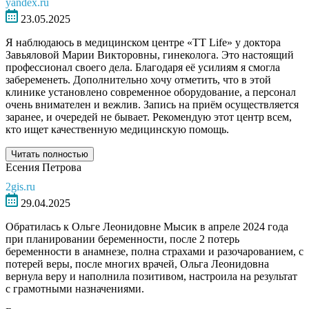
yandex.ru
23.05.2025
Я наблюдаюсь в медицинском центре «TT Life» у доктора
Завьяловой Марии Викторовны, гинеколога. Это настоящий
профессионал своего дела. Благодаря её усилиям я смогла
забеременеть. Дополнительно хочу отметить, что в этой
клинике установлено современное оборудование, а персонал
очень внимателен и вежлив. Запись на приём осуществляется
заранее, и очередей не бывает. Рекомендую этот центр всем,
кто ищет качественную медицинскую помощь.
Читать полностью
Есения Петрова
2gis.ru
29.04.2025
Обратилась к Ольге Леонидовне Мысик в апреле 2024 года
при планировании беременности, после 2 потерь
беременности в анамнезе, полна страхами и разочарованием, с
потерей веры, после многих врачей, Ольга Леонидовна
вернула веру и наполнила позитивом, настроила на результат
с грамотными назначениями.