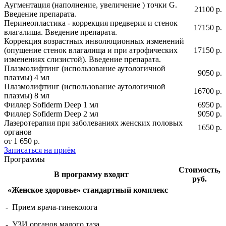
Аугментация (наполнение, увеличение ) точки G.
21100 р.
Введение препарата.
Перинеопластика - коррекция предверия и стенок
17150 р.
влагалища. Введение препарата.
Коррекция возрастных инволюционных изменений
(опущение стенок влагалища и при атрофических
17150 р.
изменениях слизистой). Введение препарата.
Плазмолифтинг (использование аутологичной
9050 р.
плазмы) 4 мл
Плазмолифтинг (использование аутологичной
16700 р.
плазмы) 8 мл
Филлер Sofiderm Deep 1 мл
6950 р.
Филлер Sofiderm Deep 2 мл
9050 р.
Лазеротерапия при заболеваниях женских половых
1650 р.
органов
от 1 650 р.
Записаться на приём
Программы
Стоимость,
В программу входит
руб.
«Женское здоровье» стандартный комплекс
- Прием врача-гинеколога
- УЗИ органов малого таза