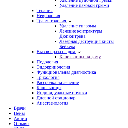
Удаление пупочной грыжи
Удаление паховой грыжи
Терапия
Неврология
Травматология
Удаление гигромы
Лечение контрактуры
Дюпюитрена
Лазерная деструкция кисты
Бейкера
Вызов врача на дом
Капельницы на дому
Подология
Эндокринология
Функциональная диагностика
Трихология
Рассрочка на лечение
Капельницы
Индивидуальные стельки
Дневной стационар
Анестезиология
Врачи
Цены
Акции
Отзывы