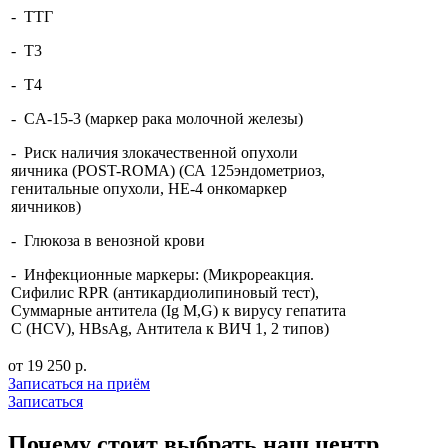
- ТТГ
- Т3
- Т4
- CА-15-3 (маркер рака молочной железы)
- Риск наличия злокачественной опухоли
яичника (POST-ROMA) (СА 125эндометриоз,
генитальные опухоли, НЕ-4 онкомаркер
яичников)
- Глюкоза в венозной крови
- Инфекционные маркеры: (Микрореакция.
Сифилис RPR (антикардиолипиновый тест),
Суммарные антитела (Ig М,G) к вирусу гепатита
С (HCV), HBsAg, Антитела к ВИЧ 1, 2 типов)
от 19 250 р.
Записаться на приём
Записаться
Почему стоит выбрать наш центр