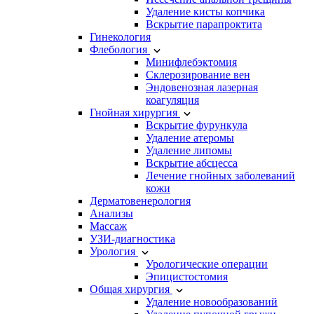
Удаление кисты копчика
Вскрытие парапроктита
Гинекология
Флебология
Минифлебэктомия
Склерозирование вен
Эндовенозная лазерная
коагуляция
Гнойная хирургия
Вскрытие фурункула
Удаление атеромы
Удаление липомы
Вскрытие абсцесса
Лечение гнойных заболеваний
кожи
Дерматовенерология
Анализы
Массаж
УЗИ-диагностика
Урология
Урологические операции
Эпицистостомия
Общая хирургия
Удаление новообразований