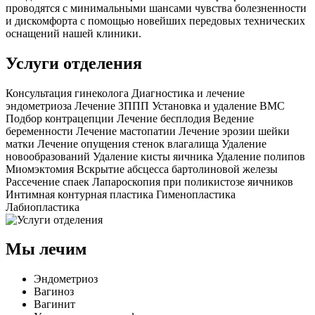
проводятся с минимальными шансами чувства болезненности
и дискомфорта с помощью новейших передовых технических
оснащений нашей клиники.
Услуги отделения
Консультация гинеколога
Диагностика и лечение
эндометриоза
Лечение ЗППП
Установка и удаление ВМС
Подбор контрацепции
Лечение бесплодия
Ведение
беременности
Лечение мастопатии
Лечение эрозии шейки
матки
Лечение опущения стенок влагалища
Удаление
новообразований
Удаление кисты яичника
Удаление полипов
Миомэктомия
Вскрытие абсцесса бартолиновой железы
Рассечение спаек
Лапароскопия при поликистозе яичников
Интимная контурная пластика
Гименопластика
Лабиопластика
Мы лечим
Эндометриоз
Вагиноз
Вагинит