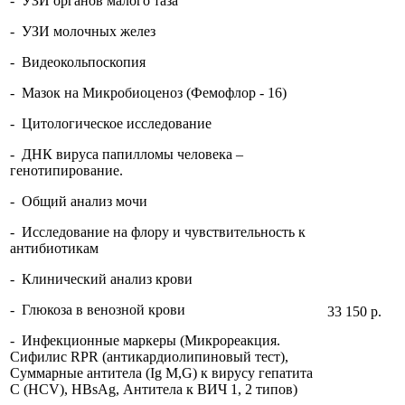
- УЗИ органов малого таза
- УЗИ молочных желез
- Видеокольпоскопия
- Мазок на Микробиоценоз (Фемофлор - 16)
- Цитологическое исследование
- ДНК вируса папилломы человека –
генотипирование.
- Общий анализ мочи
- Исследование на флору и чувствительность к
антибиотикам
- Клинический анализ крови
- Глюкоза в венозной крови
33 150 р.
- Инфекционные маркеры (Микрореакция.
Сифилис RPR (антикардиолипиновый тест),
Суммарные антитела (Ig М,G) к вирусу гепатита
С (HCV), HBsAg, Антитела к ВИЧ 1, 2 типов)