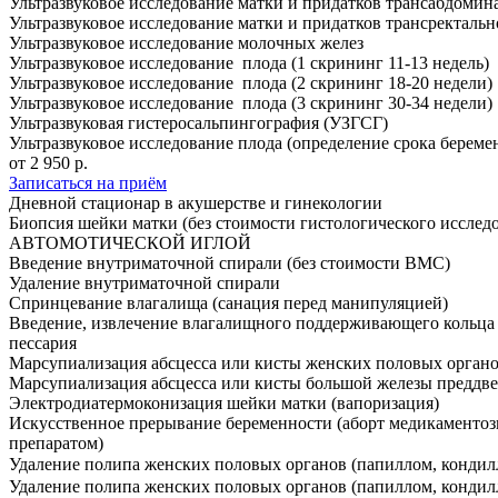
Ультразвуковое исследование матки и придатков трансабдомин
Ультразвуковое исследование матки и придатков трансректальн
Ультразвуковое исследование молочных желез
Ультразвуковое исследование плода (1 скрининг 11-13 недель)
Ультразвуковое исследование плода (2 скрининг 18-20 недели)
Ультразвуковое исследование плода (3 скрининг 30-34 недели)
Ультразвуковая гистеросальпингография (УЗГСГ)
Ультразвуковое исследование плода (определение срока береме
от 2 950 р.
Записаться на приём
Дневной стационар в акушерстве и гинекологии
Биопсия шейки матки (без стоимости гистологического исслед
АВТОМОТИЧЕСКОЙ ИГЛОЙ
Введение внутриматочной спирали (без стоимости ВМС)
Удаление внутриматочной спирали
Спринцевание влагалища (санация перед манипуляцией)
Введение, извлечение влагалищного поддерживающего кольца (
пессария
Марсупиализация абсцесса или кисты женских половых орган
Марсупиализация абсцесса или кисты большой железы преддв
Электродиатермоконизация шейки матки (вапоризация)
Искусственное прерывание беременности (аборт медикаменто
препаратом)
Удаление полипа женских половых органов (папиллом, кондил
Удаление полипа женских половых органов (папиллом, кондил