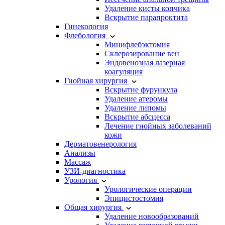
Удаление кисты копчика
Вскрытие парапроктита
Гинекология
Флебология
Минифлебэктомия
Склерозирование вен
Эндовенозная лазерная
коагуляция
Гнойная хирургия
Вскрытие фурункула
Удаление атеромы
Удаление липомы
Вскрытие абсцесса
Лечение гнойных заболеваний
кожи
Дерматовенерология
Анализы
Массаж
УЗИ-диагностика
Урология
Урологические операции
Эпицистостомия
Общая хирургия
Удаление новообразований