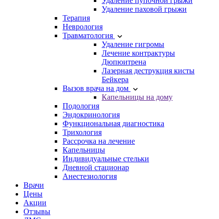
Удаление пупочной грыжи
Удаление паховой грыжи
Терапия
Неврология
Травматология
Удаление гигромы
Лечение контрактуры
Дюпюитрена
Лазерная деструкция кисты
Бейкера
Вызов врача на дом
Капельницы на дому
Подология
Эндокринология
Функциональная диагностика
Трихология
Рассрочка на лечение
Капельницы
Индивидуальные стельки
Дневной стационар
Анестезиология
Врачи
Цены
Акции
Отзывы