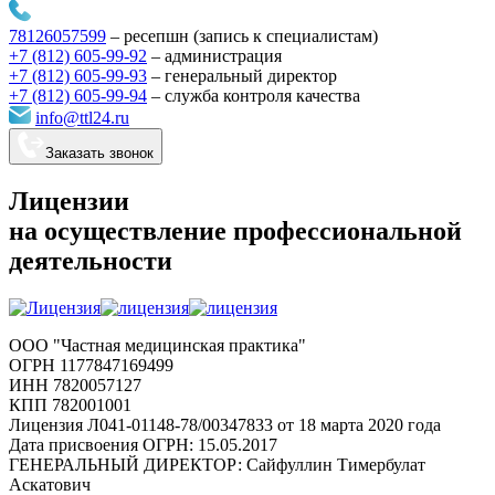
78126057599
–
ресепшн (запись к специалистам)
+7 (812) 605-99-92
– администрация
+7 (812) 605-99-93
–
генеральный директор
+7 (812) 605-99-94
–
служба контроля качества
info@ttl24.ru
Заказать звонок
Лицензии
на осуществление профессиональной
деятельности
ООО "Частная медицинская практика"
ОГРН 1177847169499
ИНН 7820057127
КПП 782001001
Лицензия Л041-01148-78/00347833 от 18 марта 2020 года
Дата присвоения ОГРН: 15.05.2017
ГЕНЕРАЛЬНЫЙ ДИРЕКТОР: Сайфуллин Тимербулат
Аскатович