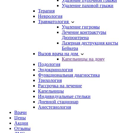
Удаление пупочной грыжи
Удаление паховой грыжи
Терапия
Неврология
Травматология
Удаление гигромы
Лечение контрактуры
Дюпюитрена
Лазерная деструкция кисты
Бейкера
Вызов врача на дом
Капельницы на дому
Подология
Эндокринология
Функциональная диагностика
Трихология
Рассрочка на лечение
Капельницы
Индивидуальные стельки
Дневной стационар
Анестезиология
Врачи
Цены
Акции
Отзывы