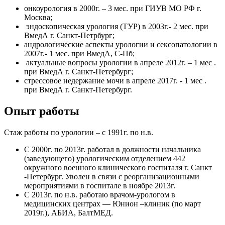
онкоурология в 2000г. – 3 мес. при ГИУВ МО РФ г.
Москва;
эндоскопическая урология (ТУР) в 2003г.- 2 мес. при
ВмедА г. Санкт-Петрбург;
андрологические аспекты урологии и сексопатологии в
2007г.- 1 мес. при ВмедА, С-Пб;
актуальные вопросы урологии в апреле 2012г. – 1 мес .
при ВмедА г. Санкт-Петербург;
стрессовое недержание мочи в апреле 2017г. - 1 мес .
при ВмедА г. Санкт-Петербург.
Опыт работы
Стаж работы по урологии – с 1991г. по н.в.
С 2000г. по 2013г. работал в должности начальника
(заведующего) урологическим отделением 442
окружного военного клинического госпиталя г. Санкт
-Петербург. Уволен в связи с реорганизационными
мероприятиями в госпитале в ноябре 2013г.
С 2013г. по н.в. работаю врачом-урологом в
медицинских центрах — Юнион –клиник (по март
2019г.), АБИА, БалтМЕД.