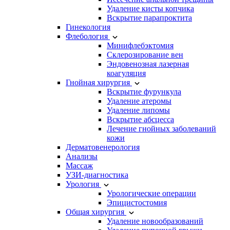
Удаление кисты копчика
Вскрытие парапроктита
Гинекология
Флебология
Минифлебэктомия
Склерозирование вен
Эндовенозная лазерная
коагуляция
Гнойная хирургия
Вскрытие фурункула
Удаление атеромы
Удаление липомы
Вскрытие абсцесса
Лечение гнойных заболеваний
кожи
Дерматовенерология
Анализы
Массаж
УЗИ-диагностика
Урология
Урологические операции
Эпицистостомия
Общая хирургия
Удаление новообразований