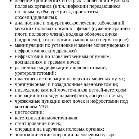
лечение хронических и острых заболеваний мужских
половых органов (в т.ч. инфекции передающиеся
половым путём: уретриты, простатиты,
орхоэпидидимиты);
диагностика и хирургическое лечение заболеваний
мужских половых органов – фимоз (сужение крайней
плоти полового члена), водянка оболочек яичка
(гидроцеле), кисты органов мошонки (сперматоцеле);
манипуляции по установке и замене мочепузырных и
нефростомических дренажей
нефрэктомии по злокачественным опухолям,
воспалениям и травмам почек;
различные модификации пиелолитотомий,
уретеролитотомий;
пластические операции на верхних мочевых путях;
чрезпузырные и позадилонные аденомэктомии;
низведение камней мочеточников петлей-катетером;
операции по поводу паранефрита, абсцесса почки;
чрезкожные пункции кист почек и нефростомии под
контролем УЗИ;
цистоскопии;
катетеризации мочеточников;
стентирование почек;
операции на наружных половых органах;
эндоскопические операции на мочевом пузыре –