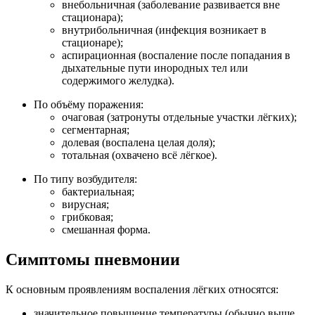
внебольничная (заболевание развивается вне
стационара);
внутрибольничная (инфекция возникает в
стационаре);
аспирационная (воспаление после попадания в
дыхательные пути инородных тел или
содержимого желудка).
По объёму поражения:
очаговая (затронуты отдельные участки лёгких);
сегментарная;
долевая (воспалена целая доля);
тотальная (охвачено всё лёгкое).
По типу возбудителя:
бактериальная;
вирусная;
грибковая;
смешанная форма.
Симптомы пневмонии
К основным проявлениям воспаления лёгких относятся:
значительное повышение температуры (обычно выше