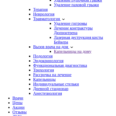
Удаление пупочной грыжи
Удаление паховой грыжи
Терапия
Неврология
Травматология
Удаление гигромы
Лечение контрактуры
Дюпюитрена
Лазерная деструкция кисты
Бейкера
Вызов врача на дом
Капельницы на дому
Подология
Эндокринология
Функциональная диагностика
Трихология
Рассрочка на лечение
Капельницы
Индивидуальные стельки
Дневной стационар
Анестезиология
Врачи
Цены
Акции
Отзывы