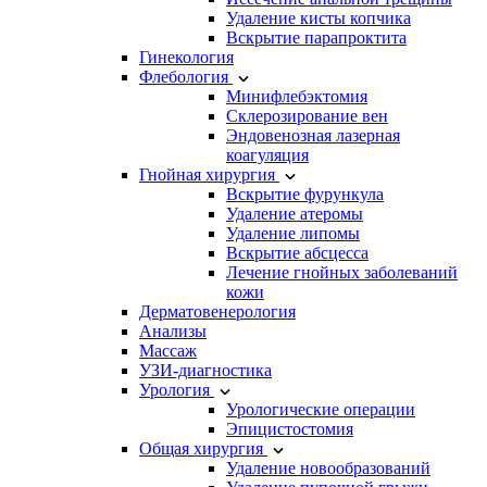
Удаление кисты копчика
Вскрытие парапроктита
Гинекология
Флебология
Минифлебэктомия
Склерозирование вен
Эндовенозная лазерная
коагуляция
Гнойная хирургия
Вскрытие фурункула
Удаление атеромы
Удаление липомы
Вскрытие абсцесса
Лечение гнойных заболеваний
кожи
Дерматовенерология
Анализы
Массаж
УЗИ-диагностика
Урология
Урологические операции
Эпицистостомия
Общая хирургия
Удаление новообразований