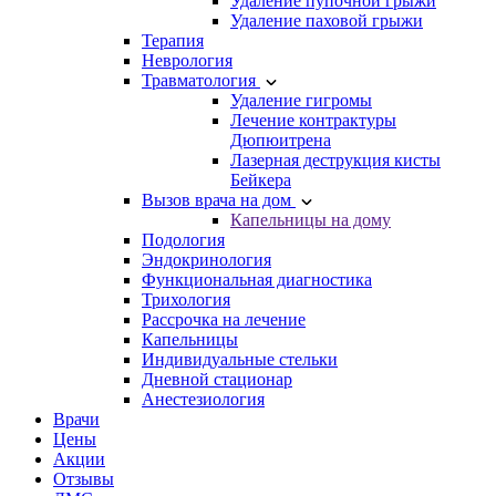
Удаление пупочной грыжи
Удаление паховой грыжи
Терапия
Неврология
Травматология
Удаление гигромы
Лечение контрактуры
Дюпюитрена
Лазерная деструкция кисты
Бейкера
Вызов врача на дом
Капельницы на дому
Подология
Эндокринология
Функциональная диагностика
Трихология
Рассрочка на лечение
Капельницы
Индивидуальные стельки
Дневной стационар
Анестезиология
Врачи
Цены
Акции
Отзывы