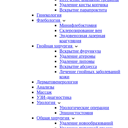
Удаление кисты копчика
Вскрытие парапроктита
Гинекология
Флебология
Минифлебэктомия
Склерозирование вен
Эндовенозная лазерная
коагуляция
Гнойная хирургия
Вскрытие фурункула
Удаление атеромы
Удаление липомы
Вскрытие абсцесса
Лечение гнойных заболеваний
кожи
Дерматовенерология
Анализы
Массаж
УЗИ-диагностика
Урология
Урологические операции
Эпицистостомия
Общая хирургия
Удаление новообразований