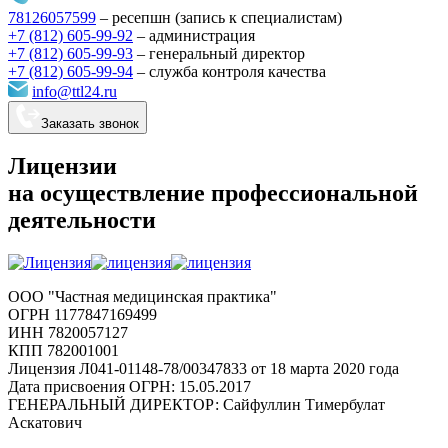
78126057599
–
ресепшн (запись к специалистам)
+7 (812) 605-99-92
– администрация
+7 (812) 605-99-93
–
генеральный директор
+7 (812) 605-99-94
–
служба контроля качества
info@ttl24.ru
Заказать звонок
Лицензии
на осуществление профессиональной
деятельности
ООО "Частная медицинская практика"
ОГРН 1177847169499
ИНН 7820057127
КПП 782001001
Лицензия Л041-01148-78/00347833 от 18 марта 2020 года
Дата присвоения ОГРН: 15.05.2017
ГЕНЕРАЛЬНЫЙ ДИРЕКТОР: Сайфуллин Тимербулат
Аскатович