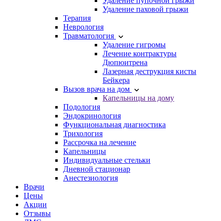
Удаление пупочной грыжи
Удаление паховой грыжи
Терапия
Неврология
Травматология
Удаление гигромы
Лечение контрактуры
Дюпюитрена
Лазерная деструкция кисты
Бейкера
Вызов врача на дом
Капельницы на дому
Подология
Эндокринология
Функциональная диагностика
Трихология
Рассрочка на лечение
Капельницы
Индивидуальные стельки
Дневной стационар
Анестезиология
Врачи
Цены
Акции
Отзывы