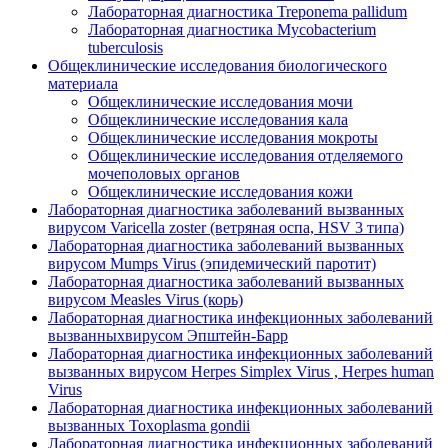
Лабораторная диагностика Treponema pallidum
Лабораторная диагностика Mycobacterium
tuberculosis
Общеклинические исследования биологического
материала
Общеклинические исследования мочи
Общеклинические исследования кала
Общеклинические исследования мокроты
Общеклинические исследования отделяемого
мочеполовых органов
Общеклинические исследования кожи
Лабораторная диагностика заболеваний вызванных
вирусом Varicella zoster (ветряная оспа, HSV 3 типа)
Лабораторная диагностика заболеваний вызванных
вирусом Mumps Virus (эпидемический паротит)
Лабораторная диагностика заболеваний вызванных
вирусом Measles Virus (корь)
Лабораторная диагностика инфекционных заболеваний
вызванныхвирусом Эпштейн-Барр
Лабораторная диагностика инфекционных заболеваний
вызванных вирусом Herpes Simplex Virus , Herpes human
Virus
Лабораторная диагностика инфекционных заболеваний
вызванных Toxoplasmа gondii
Лабораторная диагностика инфекционных заболеваний