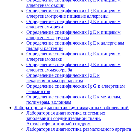
аллергенам-овощи
Определение специфических Ig E к пищевым
аллергенам-прочие пищевые аллергены
Определение специфических Ig E к пищевым
аллергенам-орехи
Определение специфических Ig E к пищевым
аллергенам - фрукты
Определение специфических Ig E к аллергенам
пыльцы растений
Определение специфических Ig E к пищевым
аллергенам-злаки
Определение специфических Ig E к пищевым
аллергенам-мясо/рыба
Определение специфических Ig E к
лекарственным препаратам
Определение специфических Ig G к аллергенам
гельминтов
Определение специфических Ig E к металлам,
полимерам, волокнам
Лабораторная диагностика аутоиммунных заболеваний
Лабораторная диагностика системных
заболеваний соединительной ткани.
Антифосфолипидный синдром
Лабораторная диагностика ревматоидного артрита