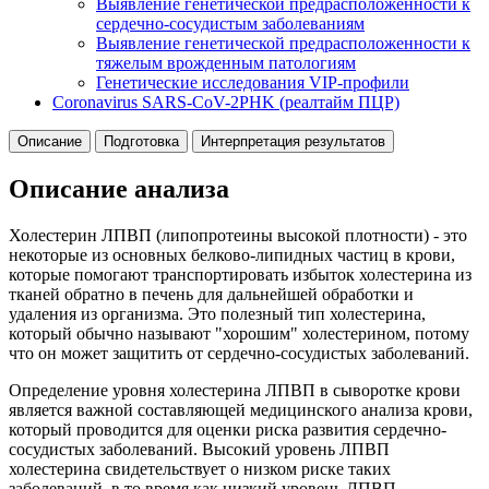
Выявление генетической предрасположенности к
сердечно-сосудистым заболеваниям
Выявление генетической предрасположенности к
тяжелым врожденным патологиям
Генетические исследования VIP-профили
Coronavirus SARS-CoV-2PHK (реалтайм ПЦР)
Описание
Подготовка
Интерпретация результатов
Описание анализа
Холестерин ЛПВП (липопротеины высокой плотности) - это
некоторые из основных белково-липидных частиц в крови,
которые помогают транспортировать избыток холестерина из
тканей обратно в печень для дальнейшей обработки и
удаления из организма. Это полезный тип холестерина,
который обычно называют "хорошим" холестерином, потому
что он может защитить от сердечно-сосудистых заболеваний.
Определение уровня холестерина ЛПВП в сыворотке крови
является важной составляющей медицинского анализа крови,
который проводится для оценки риска развития сердечно-
сосудистых заболеваний. Высокий уровень ЛПВП
холестерина свидетельствует о низком риске таких
заболеваний, в то время как низкий уровень ЛПВП