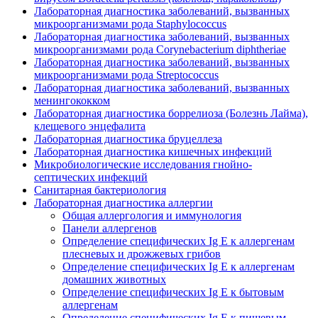
Лабораторная диагностика заболеваний, вызванных
микроорганизмами рода Staphylococcus
Лабораторная диагностика заболеваний, вызванных
микроорганизмами рода Corynebacterium diphtheriae
Лабораторная диагностика заболеваний, вызванных
микроорганизмами рода Streptococcus
Лабораторная диагностика заболеваний, вызванных
менингококком
Лабораторная диагностика боррелиоза (Болезнь Лайма),
клещевого энцефалита
Лабораторная диагностика бруцеллеза
Лабораторная диагностика кишечных инфекций
Микробиологические исследования гнойно-
септических инфекций
Санитарная бактериология
Лабораторная диагностика аллергии
Общая аллергология и иммунология
Панели аллергенов
Определение специфических Ig E к аллергенам
плесневых и дрожжевых грибов
Определение специфических Ig E к аллергенам
домашних животных
Определение специфических Ig E к бытовым
аллергенам
Определение специфических Ig E к пищевым