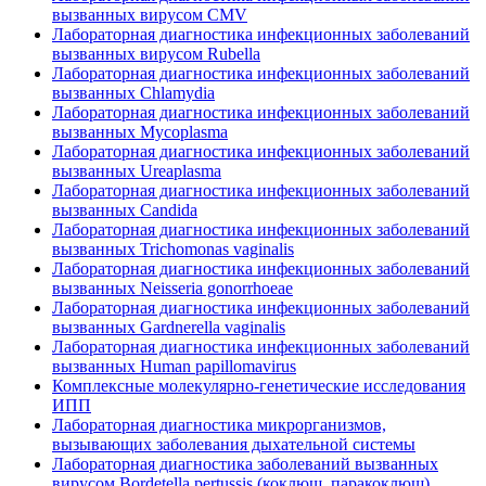
вызванных вирусом CMV
Лабораторная диагностика инфекционных заболеваний
вызванных вирусом Rubella
Лабораторная диагностика инфекционных заболеваний
вызванных Chlamydia
Лабораторная диагностика инфекционных заболеваний
вызванных Муcoplasma
Лабораторная диагностика инфекционных заболеваний
вызванных Ureaplasma
Лабораторная диагностика инфекционных заболеваний
вызванных Candida
Лабораторная диагностика инфекционных заболеваний
вызванных Trichomonas vaginalis
Лабораторная диагностика инфекционных заболеваний
вызванных Neisseria gonorrhoeae
Лабораторная диагностика инфекционных заболеваний
вызванных Gardnerella vaginalis
Лабораторная диагностика инфекционных заболеваний
вызванных Human papillomavirus
Комплексные молекулярно-генетические исследования
ИПП
Лабораторная диагностика микрорганизмов,
вызывающих заболевания дыхательной системы
Лабораторная диагностика заболеваний вызванных
вирусом Bordetella pertussis (коклюш, паракоклюш)