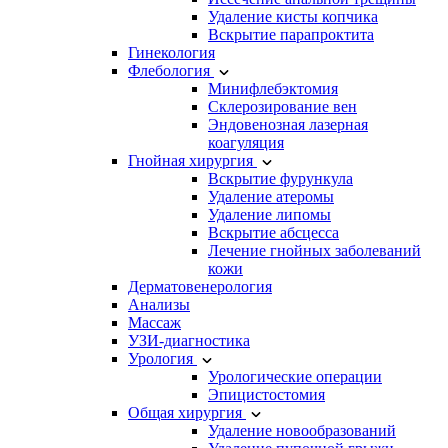
Удаление кисты копчика
Вскрытие парапроктита
Гинекология
Флебология
Минифлебэктомия
Склерозирование вен
Эндовенозная лазерная
коагуляция
Гнойная хирургия
Вскрытие фурункула
Удаление атеромы
Удаление липомы
Вскрытие абсцесса
Лечение гнойных заболеваний
кожи
Дерматовенерология
Анализы
Массаж
УЗИ-диагностика
Урология
Урологические операции
Эпицистостомия
Общая хирургия
Удаление новообразований