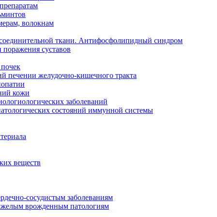
 препаратам
ьминтов
мерам, волокнам
й соединительной ткани. Антифосфолипидный синдром
и поражения суставов
 почек
ий печении желудочно-кишечного тракта
нопатии
ний кожи
иологиологических заболеваний
 патологических состояний иммунной системы
атериала
ских веществ
ердечно-сосудистым заболеваниям
тяжелым врожденным патологиям