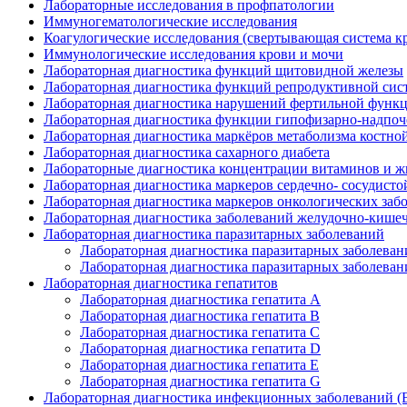
Лабораторные исследования в профпатологии
Иммуногематологические исследования
Коагулогические исследования (свертывающая система к
Иммунологические исследования крови и мочи
Лабораторная диагностика функций щитовидной железы
Лабораторная диагностика функций репродуктивной сис
Лабораторная диагностика нарушений фертильной функц
Лабораторная диагностика функции гипофизарно-надпо
Лабораторная диагностика маркёров метаболизма костной
Лабораторная диагностика сахарного диабета
Лабораторные диагностика концентрации витаминов и ж
Лабораторная диагностика маркеров сердечно- сосудисто
Лабораторная диагностика маркеров онкологических заб
Лабораторная диагностика заболеваний желудочно-кишеч
Лабораторная диагностика паразитарных заболеваний
Лабораторная диагностика паразитарных заболеван
Лабораторная диагностика паразитарных заболеван
Лабораторная диагностика гепатитов
Лабораторная диагностика гепатита А
Лабораторная диагностика гепатита В
Лабораторная диагностика гепатита С
Лабораторная диагностика гепатита D
Лабораторная диагностика гепатита E
Лабораторная диагностика гепатита G
Лабораторная диагностика инфекционных заболеваний (ВИЧ