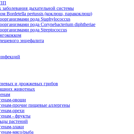
ИПП
 заболевания дыхательной системы
 Bordetella pertussis (коклюш, паракоклюш)
оорганизмами рода Staphylococcus
организмами рода Corynebacterium diphtheriae
организмами рода Streptococcus
ингококком
клещевого энцефалита
 инфекций
есневых и дрожжевых грибов
машних животных
генам
ргенам-овощи
генам-прочие пищевые аллергены
генам-орехи
генам - фрукты
льцы растений
генам-злаки
генам-мясо/рыба