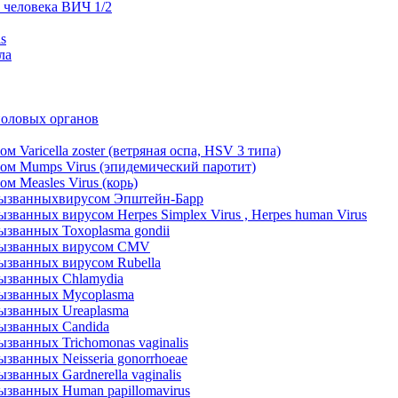
 человека ВИЧ 1/2
s
ла
половых органов
Varicella zoster (ветряная оспа, HSV 3 типа)
ом Mumps Virus (эпидемический паротит)
 Measles Virus (корь)
вызванныхвирусом Эпштейн-Барр
ванных вирусом Herpes Simplex Virus , Herpes human Virus
званных Toxoplasmа gondii
 вызванных вирусом CMV
ызванных вирусом Rubella
ызванных Chlamydia
вызванных Муcoplasma
ызванных Ureaplasma
ызванных Candida
званных Trichomonas vaginalis
ванных Neisseria gonorrhoeae
ванных Gardnerella vaginalis
званных Human papillomavirus