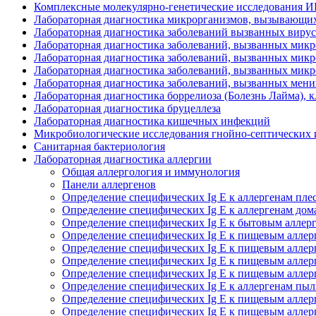
Комплексные молекулярно-генетические исследования 
Лабораторная диагностика микрорганизмов, вызывающих
Лабораторная диагностика заболеваний вызванных вирусом
Лабораторная диагностика заболеваний, вызванных микр
Лабораторная диагностика заболеваний, вызванных микро
Лабораторная диагностика заболеваний, вызванных микро
Лабораторная диагностика заболеваний, вызванных мен
Лабораторная диагностика боррелиоза (Болезнь Лайма), 
Лабораторная диагностика бруцеллеза
Лабораторная диагностика кишечных инфекций
Микробиологические исследования гнойно-септических
Санитарная бактериология
Лабораторная диагностика аллергии
Общая аллергология и иммунология
Панели аллергенов
Определение специфических Ig E к аллергенам пл
Определение специфических Ig E к аллергенам до
Определение специфических Ig E к бытовым аллер
Определение специфических Ig E к пищевым алле
Определение специфических Ig E к пищевым аллер
Определение специфических Ig E к пищевым аллер
Определение специфических Ig E к пищевым аллер
Определение специфических Ig E к аллергенам пы
Определение специфических Ig E к пищевым аллер
Определение специфических Ig E к пищевым аллер