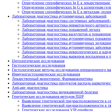
Определение специфических Ig E к лекарственным
Определение специфических Ig G к аллергенам гел
Определение специфических Ig E к металлам, поли
Лабораторная диагностика аутоиммунных заболеваний
Лабораторная диагностика системных заболевани
Лабораторная диагностика ревматоидного артрита 
Лабораторная диагностика поражений легких
Лабораторная диагностика васкулитов и поражения
Лабораторная диагностика аутоиммунных поражен
Лабораторная диагностика аутоиммунных эндокри
Лабораторная диагностика аутоиммунных заболева
Лабораторная диагностика неврологических и кард
Лабораторная диагностика маркеров воспаления и
Цитологические исследования
Гистологические исследования
Гистологические методы исследования операционного м
Иммуногистохимические исследования
Лекарственный мониторинг. Фармакокинетика
Лабораторная диагностика продуктов распада наркотиче
Anti-age диагностика
Лабораторная диагностика мочекаменной болезни
Генетические исследования методом ПЦР
Выявление генетической предрасположенности к с
Выявление генетической предрасположенности к 
Генетические исследования VIP-профили