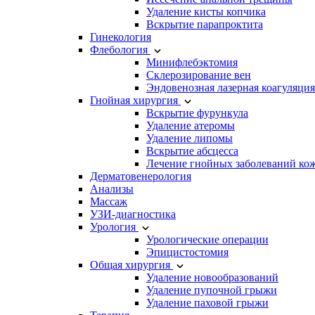
Удаление кисты копчика
Вскрытие парапроктита
Гинекология
Флебология
Минифлебэктомия
Склерозирование вен
Эндовенозная лазерная коагуляция
Гнойная хирургия
Вскрытие фурункула
Удаление атеромы
Удаление липомы
Вскрытие абсцесса
Лечение гнойных заболеваний ко
Дерматовенерология
Анализы
Массаж
УЗИ-диагностика
Урология
Урологические операции
Эпицистостомия
Общая хирургия
Удаление новообразований
Удаление пупочной грыжи
Удаление паховой грыжи