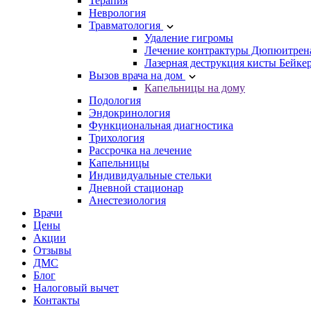
Терапия
Неврология
Травматология
Удаление гигромы
Лечение контрактуры Дюпюитрен
Лазерная деструкция кисты Бейке
Вызов врача на дом
Капельницы на дому
Подология
Эндокринология
Функциональная диагностика
Трихология
Рассрочка на лечение
Капельницы
Индивидуальные стельки
Дневной стационар
Анестезиология
Врачи
Цены
Акции
Отзывы
ДМС
Блог
Налоговый вычет
Контакты