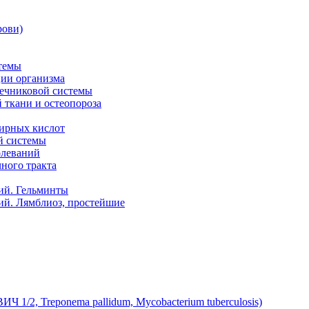
рови)
темы
ии организма
чечниковой системы
 ткани и остеопороза
ирных кислот
й системы
олеваний
ного тракта
ий. Гельминты
ий. Лямблиоз, простейшие
 1/2, Treponema pallidum, Mycobacterium tuberculosis)