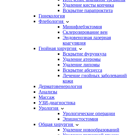
Удаление кисты копчика
Вскрытие парапроктита
Гинекология
Флебология
Минифлебэктомия
Склерозирование вен
Эндовенозная лазерная
коагуляция
Гнойная хирургия
Вскрытие фурункула
Удаление атеромы
Удаление липомы
Вскрытие абсцесса
Лечение гнойных заболеваний
кожи
Дерматовенерология
Анализы
Массаж
УЗИ-диагностика
Урология
Урологические операции
Эпицистостомия
Общая хирургия
Удаление новообразований