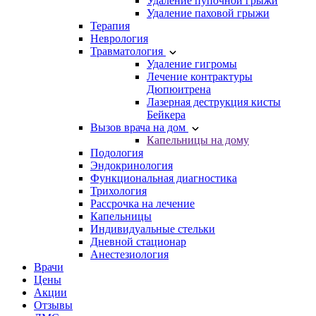
Удаление пупочной грыжи
Удаление паховой грыжи
Терапия
Неврология
Травматология
Удаление гигромы
Лечение контрактуры
Дюпюитрена
Лазерная деструкция кисты
Бейкера
Вызов врача на дом
Капельницы на дому
Подология
Эндокринология
Функциональная диагностика
Трихология
Рассрочка на лечение
Капельницы
Индивидуальные стельки
Дневной стационар
Анестезиология
Врачи
Цены
Акции
Отзывы